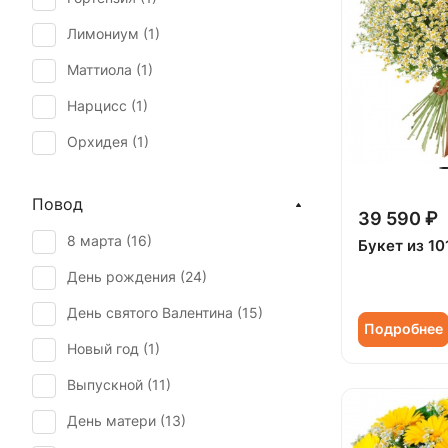
Лимониум (
1
)
Маттиола (
1
)
Нарцисс (
1
)
Орхидея (
1
)
Подсолнух (
7
)
Повод
Роза (
2
)
39 590 ₽
8 марта (
16
)
Букет из 1
Роза кустовая (
2
)
День рождения (
24
)
Ромашка (
7
)
День святого Валентина (
15
)
Танацетум (
18
)
Подробнее
Новый год (
1
)
Тюльпан (
1
)
Выпускной (
11
)
Хризантема (
3
)
День матери (
13
)
Эустома (
1
)