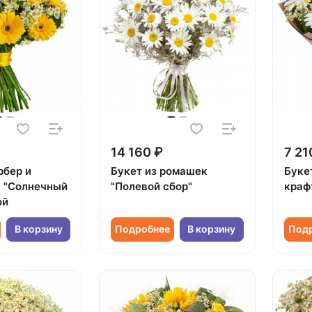
14 160 ₽
7 21
рбер и
Букет из ромашек
Буке
 "Солнечный
"Полевой сбор"
краф
ой
В корзину
Подробнее
В корзину
Под