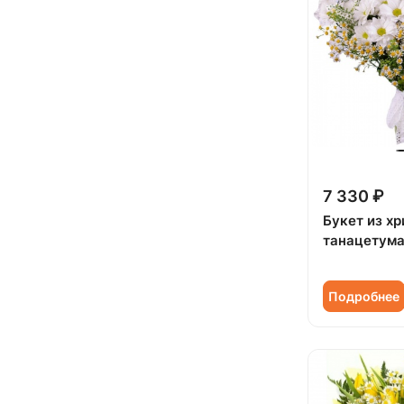
Подруге (
1
)
Ребенку (
14
)
Сестре (
1
)
7 330 ₽
Букет из хр
танацетум
Подробнее