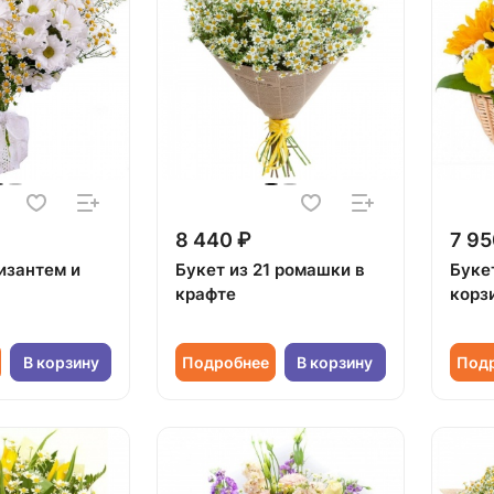
8 440 ₽
7 95
изантем и
Букет из 21 ромашки в
Буке
а
крафте
корз
В корзину
Подробнее
В корзину
Под