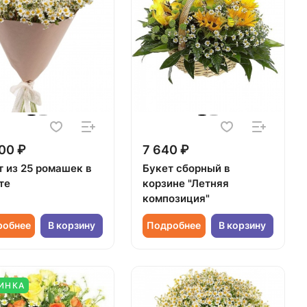
00 ₽
7 640 ₽
т из 25 ромашек в
Букет сборный в
те
корзине "Летняя
композиция"
робнее
В корзину
Подробнее
В корзину
ИНКА