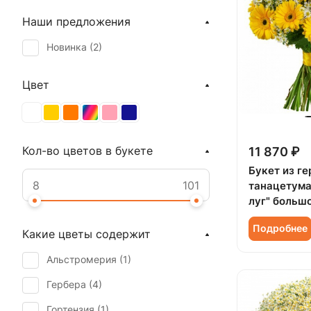
Наши предложения
Новинка (
2
)
Цвет
Кол-во цветов в букете
11 870 ₽
Букет из ге
танацетума
луг" больш
Подробнее
Какие цветы содержит
Альстромерия (
1
)
Гербера (
4
)
Гортензия (
1
)