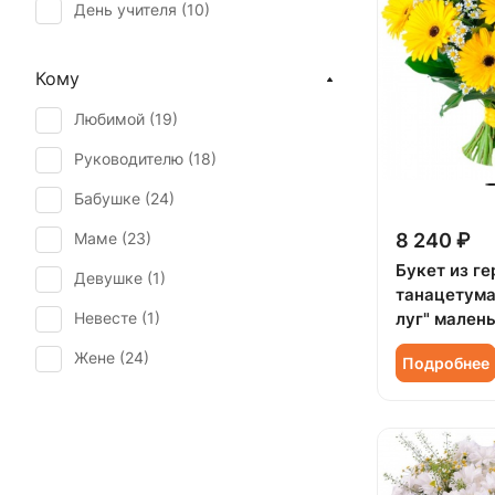
День учителя (
10
)
Первое свидание (
23
)
Кому
Последний звонок (
9
)
Любимой (
19
)
Рождение ребенка (
5
)
Руководителю (
18
)
Рождество (
1
)
Бабушке (
24
)
Татьянин день (
13
)
Маме (
23
)
8 240 ₽
Юбилей (
13
)
Букет из ге
Девушке (
1
)
танацетума
Невесте (
1
)
луг" мален
Жене (
24
)
Подробнее
Женщине (
24
)
Коллеге (
24
)
Мужчине (
1
)