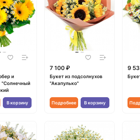
7 100 ₽
9 53
рбер и
Букет из подсолнухов
Букет
 "Солнечный
"Акапулько"
ький
В корзину
Подробнее
В корзину
Под