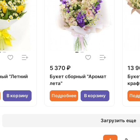
5 370 ₽
13 9
ный "Летний
Букет сборный "Аромат
Буке
лета"
краф
В корзину
Подробнее
В корзину
Под
Загрузить еще