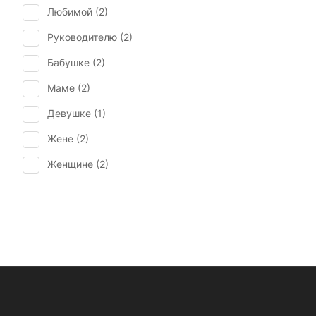
Любимой (
2
)
Руководителю (
2
)
Бабушке (
2
)
Маме (
2
)
Девушке (
1
)
Жене (
2
)
Женщине (
2
)
Коллеге (
2
)
Подруге (
1
)
Сестре (
1
)