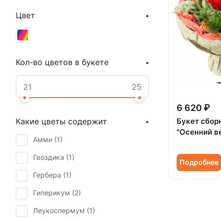
Цвет
Кол-во цветов в букете
6 620 ₽
Букет сбор
Какие цветы содержит
"Осенний в
Амми (
1
)
Гвоздика (
1
)
Подробнее
Гербера (
1
)
Гиперикум (
2
)
Леукоспермум (
1
)