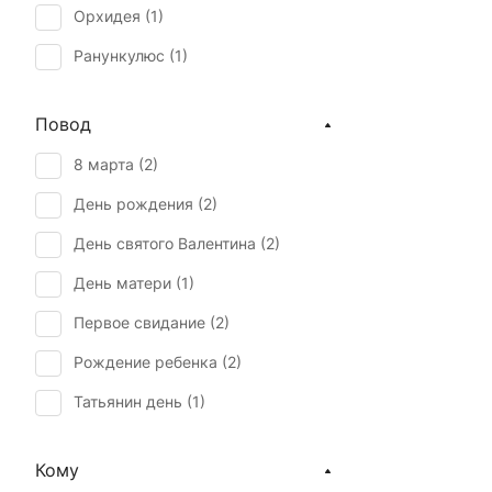
Орхидея (
1
)
Ранункулюс (
1
)
Роза (
1
)
Повод
Скиммия (
1
)
8 марта (
2
)
Тюльпан (
1
)
День рождения (
2
)
День святого Валентина (
2
)
День матери (
1
)
Первое свидание (
2
)
Рождение ребенка (
2
)
Татьянин день (
1
)
Юбилей (
2
)
Кому