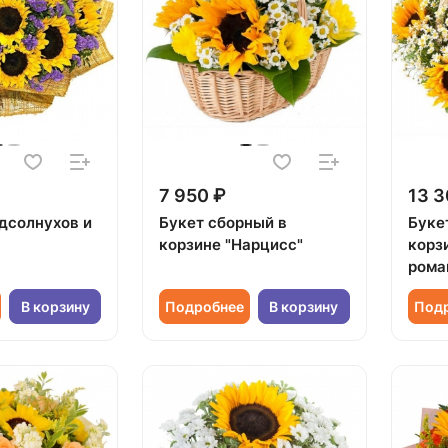
7 950 ₽
13 3
одсолнухов и
Букет сборный в
Буке
корзине "Нарцисс"
корз
рома
В корзину
Подробнее
В корзину
Под