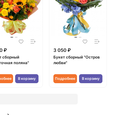
0 ₽
3 050 ₽
т сборный
Букет сборный "Остров
точная поляна"
любви"
робнее
В корзину
Подробнее
В корзину