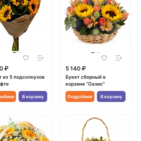
0 ₽
5 140 ₽
т из 5 подсолнухов
Букет сборный в
афте
корзине "Оазис"
робнее
В корзину
Подробнее
В корзину