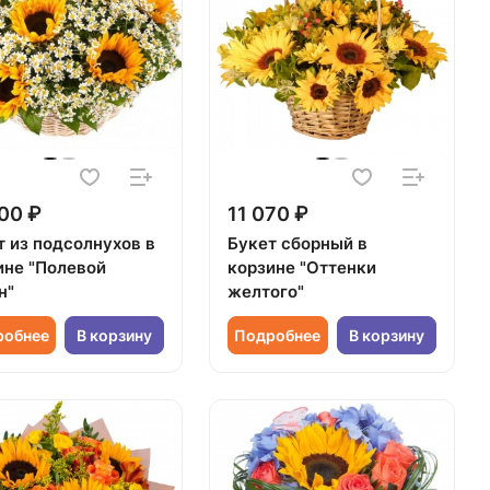
00 ₽
11 070 ₽
т из подсолнухов в
Букет сборный в
ине "Полевой
корзине "Оттенки
н"
желтого"
робнее
В корзину
Подробнее
В корзину