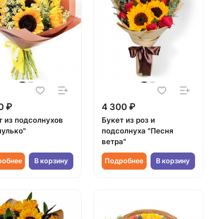
0 ₽
4 300 ₽
т из подсолнухов
Букет из роз и
пулько"
подсолнуха "Песня
ветра"
робнее
В корзину
Подробнее
В корзину