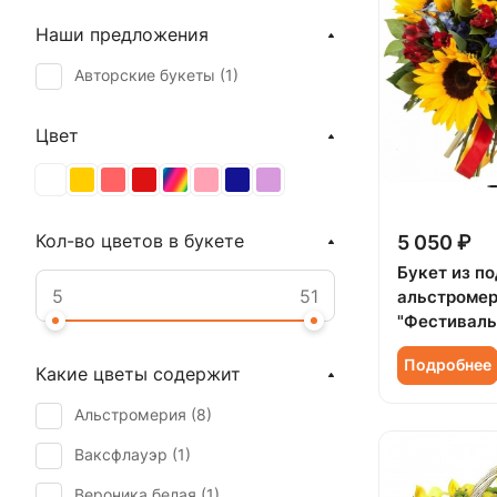
Наши предложения
Авторские букеты (
1
)
Цвет
Кол-во цветов в букете
5 050 ₽
Букет из п
альстроме
"Фестиваль
Подробнее
Какие цветы содержит
Альстромерия (
8
)
Ваксфлауэр (
1
)
Вероника белая (
1
)