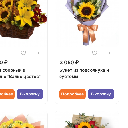
0 ₽
3 050 ₽
т сборный в
Букет из подсолнуха и
ине "Вальс цветов"
эустомы
робнее
В корзину
Подробнее
В корзину