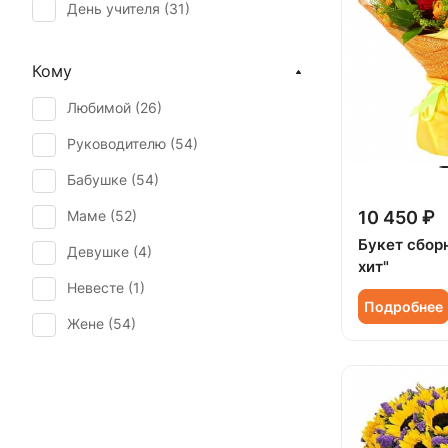
День учителя (
31
)
Ромашка (
1
)
Первое свидание (
51
)
Солидаго (
6
)
Кому
Последний звонок (
27
)
Статица (
2
)
Любимой (
26
)
Рождение ребенка (
19
)
Танацетум (
8
)
Руководителю (
54
)
Татьянин день (
38
)
Тюльпан (
2
)
Бабушке (
54
)
Юбилей (
37
)
Фрезия (
1
)
Маме (
52
)
10 450 ₽
Хризантема (
12
)
Букет сбор
Девушке (
4
)
хит"
Эрингиум (
1
)
Невесте (
1
)
Эустома (
4
)
Подробнее
Жене (
54
)
Женщине (
54
)
Коллеге (
53
)
Мужчине (
1
)