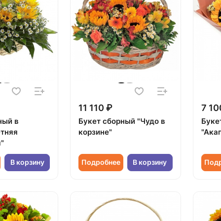
11 110 ₽
7 10
ный в
Букет сборный "Чудо в
Буке
етняя
корзине"
"Ака
"
В корзину
Подробнее
В корзину
Под