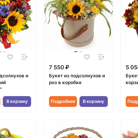
7 550 ₽
5 05
одсолнухов и
Букет из подсолнухов и
Буке
рий
роз в коробке
корз
"
В корзину
Подробнее
В корзину
Под