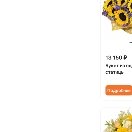
Подруге (
4
)
Ребенку (
18
)
Сестре (
4
)
13 150 ₽
Букет из п
статицы
Подробнее