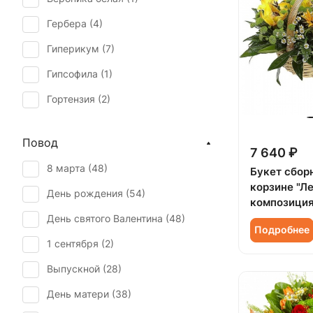
Гербера (
4
)
Гиперикум (
7
)
Гипсофила (
1
)
Гортензия (
2
)
Дельфиниум (
1
)
Повод
Лилия (
1
)
7 640 ₽
8 марта (
48
)
Букет сбор
Маттиола (
2
)
корзине "Л
День рождения (
54
)
Нарцисс (
1
)
композиция
День святого Валентина (
48
)
Орхидея (
2
)
Подробнее
1 сентября (
2
)
Подсолнух (
54
)
Выпускной (
28
)
Роза (
12
)
День матери (
38
)
Роза кустовая (
4
)