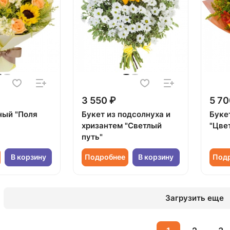
3 550 ₽
5 70
ный "Поля
Букет из подсолнуха и
Буке
хризантем "Светлый
"Цве
путь"
В корзину
Подробнее
В корзину
Под
Загрузить еще