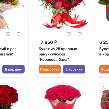
17 850 ₽
6 25
лий и роз
Букет из 25 красных
Буке
оцелуй"
ранункулюсов
в ко
"Королева бала"
В корзину
Подробнее
В корзину
Под