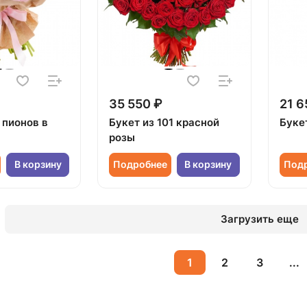
35 550 ₽
21 6
 пионов в
Букет из 101 красной
Буке
розы
В корзину
Подробнее
В корзину
Под
Загрузить еще
1
2
3
...