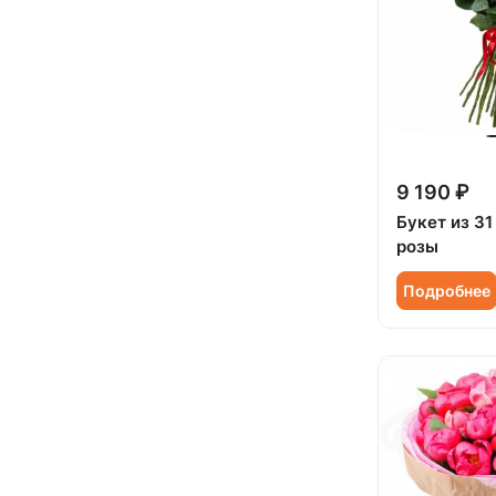
Женщине (
229
)
Траур (
3
)
Коллеге (
231
)
Юбилей (
136
)
Мужчине (
81
)
Подруге (
30
)
Ребенку (
118
)
9 190 ₽
Сестре (
30
)
Букет из 31
розы
Подробнее