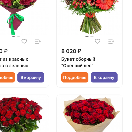
0 ₽
8 020 ₽
т из красных
Букет сборный
ов с зеленью
"Осенний лес"
робнее
В корзину
Подробнее
В корзину