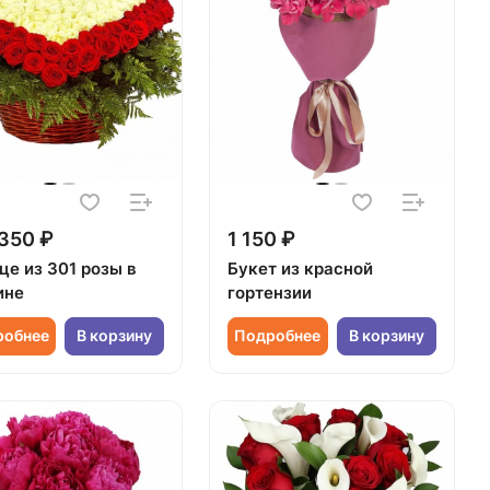
350 ₽
1 150 ₽
це из 301 розы в
Букет из красной
ине
гортензии
робнее
В корзину
Подробнее
В корзину