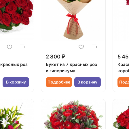
2 800 ₽
5 45
 красных роз
Букет из 7 красных роз
Крас
и гиперикума
коро
В корзину
Подробнее
В корзину
Под