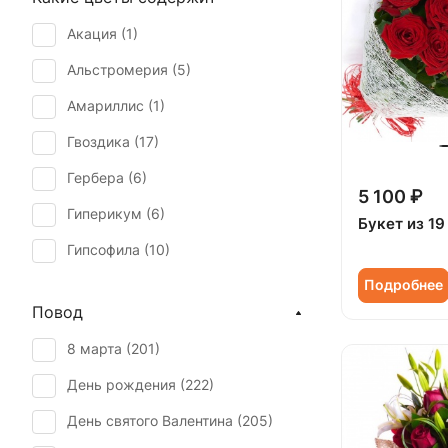
Акация (
1
)
Альстромерия (
5
)
Амариллис (
1
)
Гвоздика (
17
)
Гербера (
6
)
5 100 ₽
Гиперикум (
6
)
Букет из 19
Гипсофила (
10
)
Подробнее
Гортензия (
3
)
Повод
Ирис (
1
)
8 марта (
201
)
Калла (
2
)
День рождения (
222
)
Краспедия (
1
)
День святого Валентина (
205
)
Лилия (
3
)