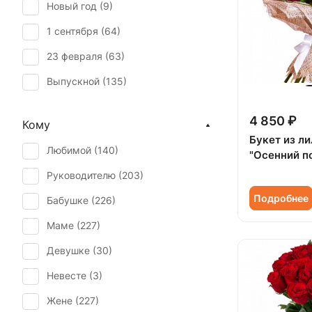
Новый год (
9
)
Нигелла (
1
)
1 сентября (
64
)
Орхидея (
2
)
23 февраля (
63
)
Пион (
16
)
Выпускной (
135
)
Подсолнух (
1
)
День матери (
162
)
Ранункулюс (
1
)
4 850 ₽
Кому
День учителя (
121
)
Роза (
139
)
Букет из ли
Любимой (
140
)
"Осенний п
Пасха (
3
)
Роза кустовая (
20
)
Руководителю (
203
)
Первое свидание (
214
)
Скиммия (
1
)
Подробнее
Бабушке (
226
)
Последний звонок (
127
)
Тюльпан (
41
)
Маме (
227
)
Рождение ребенка (
86
)
Хризантема (
6
)
Девушке (
30
)
Рождество (
8
)
Эустома (
4
)
Невесте (
3
)
Свадьба (
1
)
Жене (
227
)
Татьянин день (
159
)