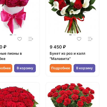
0 ₽
9 450 ₽
ные пионы в
Букет из роз и калл
бке
"Малавита"
робнее
В корзину
Подробнее
В корзину