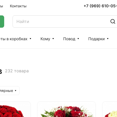
+7 (969) 610-05
ты
Контакты
ты в коробках
Кому
Повод
Подарки
в
232 товара
улярные