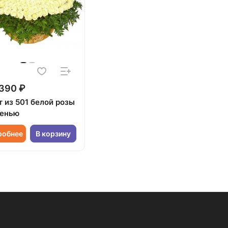
390 ₽
т из 501 белой розы
ленью
робнее
В корзину