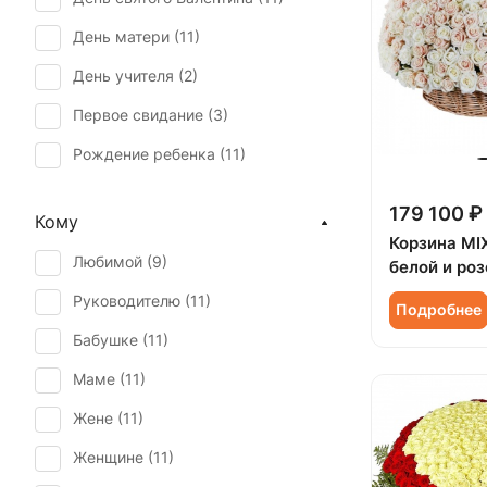
День матери (
11
)
День учителя (
2
)
Первое свидание (
3
)
Рождение ребенка (
11
)
Татьянин день (
2
)
179 100 ₽
Кому
Юбилей (
11
)
Корзина MIX
Любимой (
9
)
белой и ро
Руководителю (
11
)
Подробнее
Бабушке (
11
)
Маме (
11
)
Жене (
11
)
Женщине (
11
)