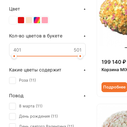
Цвет
Кол-во цветов в букете
199 140 ₽
Корзина MIX
Какие цветы содержит
Роза (
11
)
Подробнее
Повод
8 марта (
11
)
День рождения (
11
)
День святого Валентина (
11
)