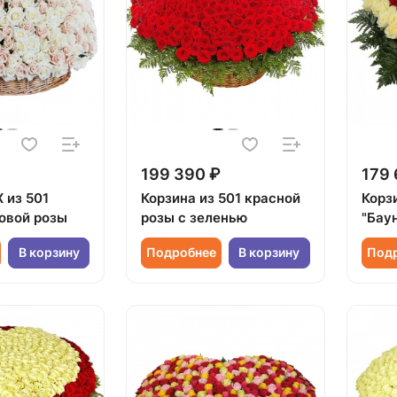
199 390 ₽
179 
 из 501
Корзина из 501 красной
Корз
зовой розы
розы с зеленью
"Бау
В корзину
Подробнее
В корзину
Под