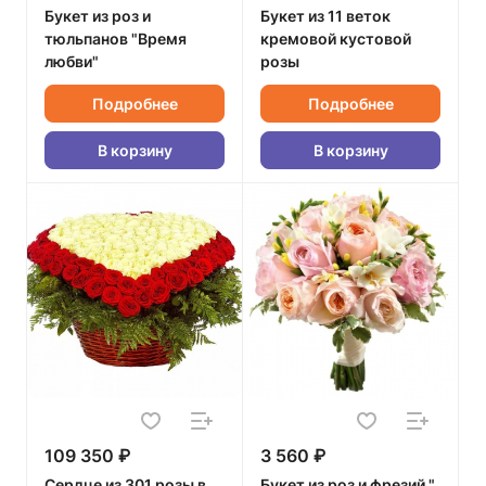
Букет из роз и
Букет из 11 веток
тюльпанов "Время
кремовой кустовой
любви"
розы
Подробнее
Подробнее
В корзину
В корзину
109 350 ₽
3 560 ₽
Сердце из 301 розы в
Букет из роз и фрезий "