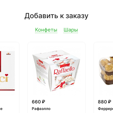
Добавить к заказу
Конфеты
Шары
660 ₽
880 ₽
ке
Рафаэлло
Феррер