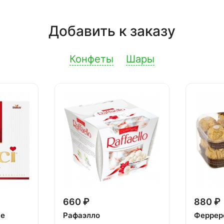
Добавить к заказу
Конфеты
Шары
660 ₽
880 ₽
ке
Рафаэлло
Феррер