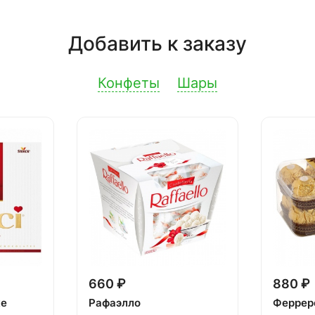
Добавить к заказу
Конфеты
Шары
660 ₽
880 ₽
ке
Рафаэлло
Феррер