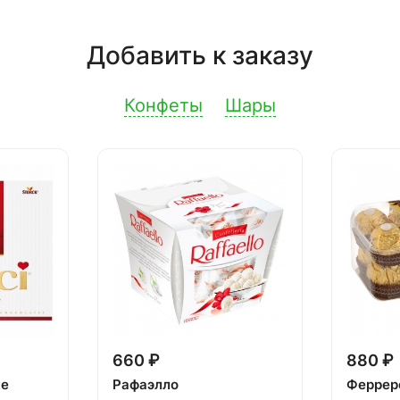
Добавить к заказу
Конфеты
Шары
660 ₽
880 ₽
ке
Рафаэлло
Феррер