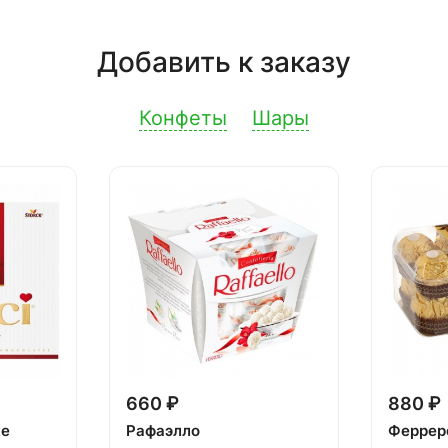
Добавить к заказу
Конфеты
Шары
660 ₽
880 ₽
ке
Рафаэлло
Феррер