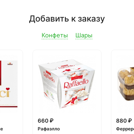
Добавить к заказу
Конфеты
Шары
660 ₽
880 ₽
ке
Рафаэлло
Феррер