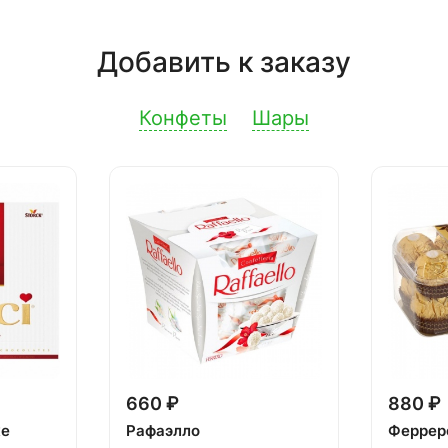
Добавить к заказу
Конфеты
Шары
660 ₽
880 ₽
ке
Рафаэлло
Феррер