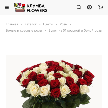
Главная
Каталог
Цветы
Розы
Белые и красные розы
Букет из 51 красной и белой розы