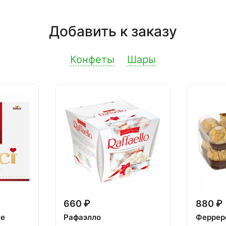
Добавить к заказу
Конфеты
Шары
660 ₽
880 ₽
ке
Рафаэлло
Феррер