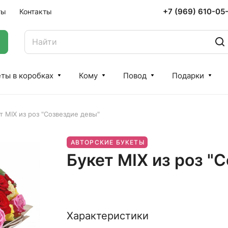
+7 (969) 610-05
ты
Контакты
ты в коробках
Кому
Повод
Подарки
т MIX из роз "Созвездие девы"
АВТОРСКИЕ БУКЕТЫ
Букет MIX из роз "
Характеристики