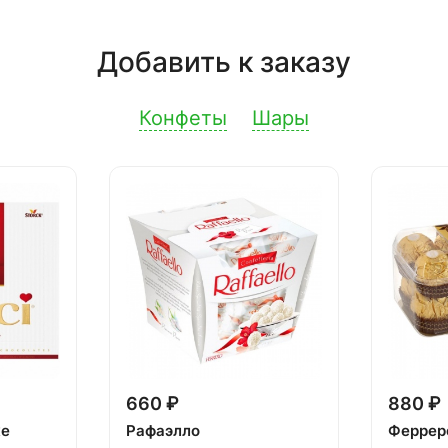
Добавить к заказу
Конфеты
Шары
660 ₽
880 ₽
ке
Рафаэлло
Феррер