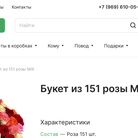
+7 (969) 610-05
ты
Контакты
ты в коробках
Кому
Повод
Подарки
т из 151 розы MIX
Букет из 151 розы 
Характеристики
Состав
—
Роза 151 шт.