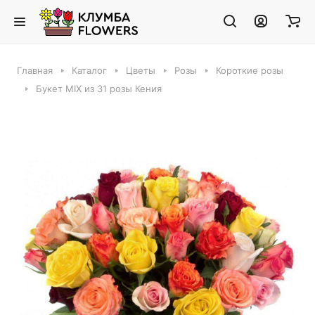
Главная
Каталог
Цветы
Розы
Короткие розы
Букет MIX из 31 розы Кения