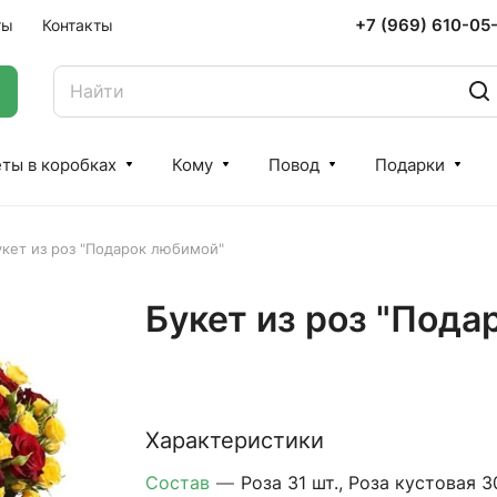
+7 (969) 610-05
ты
Контакты
ты в коробках
Кому
Повод
Подарки
укет из роз "Подарок любимой"
Букет из роз "Пода
Характеристики
Состав
—
Роза 31 шт., Роза кустовая 3