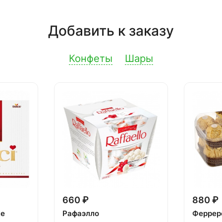
Добавить к заказу
Конфеты
Шары
660 ₽
880 ₽
ке
Рафаэлло
Феррер