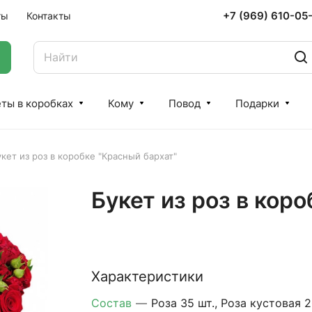
+7 (969) 610-05
ты
Контакты
ты в коробках
Кому
Повод
Подарки
кет из роз в коробке "Красный бархат"
Букет из роз в кор
Характеристики
Состав
—
Роза 35 шт., Роза кустовая 