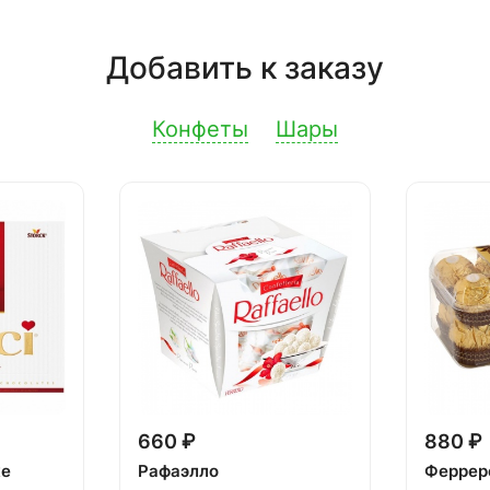
Добавить к заказу
Конфеты
Шары
660 ₽
880 ₽
ке
Рафаэлло
Феррер