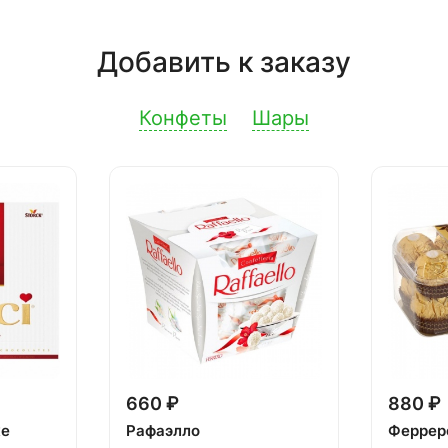
Добавить к заказу
Конфеты
Шары
660 ₽
880 ₽
ке
Рафаэлло
Феррер