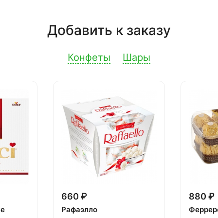
Добавить к заказу
Конфеты
Шары
660 ₽
880 ₽
ке
Рафаэлло
Феррер